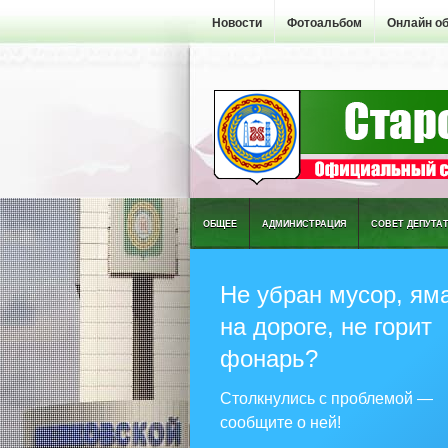
Новости
Фотоальбом
Онлайн о
ОБЩЕЕ
АДМИНИСТРАЦИЯ
СОВЕТ ДЕПУТА
Не убран мусор, ям
на дороге, не горит
фонарь?
Столкнулись с проблемой —
сообщите о ней!