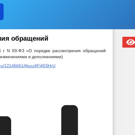
ния обращений
6 г. N 59-ФЗ «О порядке рассмотрения обращений
 изменениями и дополнениями)
t.ru/12146661/#ixzz4Fi45SHrU