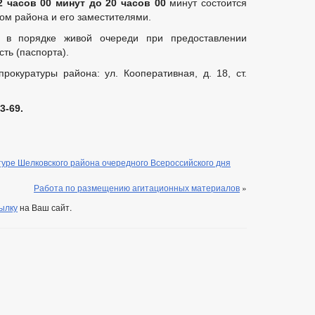
2 часов 00 минут до 20 часов 00
минут состоится
ом района и его заместителями.
 в порядке живой очереди при предоставлении
ть (паспорта).
рокуратуры района: ул. Кооперативная, д. 18, ст.
83-69.
ре Шелковского района очередного Всероссийского дня
Работа по размещению агитационных материалов
»
ылку
на Ваш сайт.