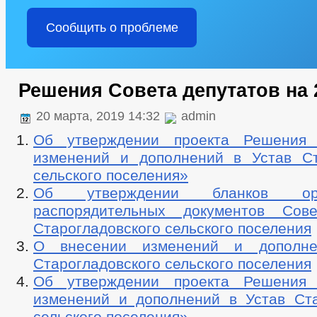
Сообщить о проблеме
Решения Совета депутатов на 
20 марта, 2019 14:32
admin
Об утверждении проекта Решения
изменений и дополнений в Устав Ст
сельского поселения»
Об утверждении бланков орга
распорядительных документов Сове
Старогладовского сельского поселения
О внесении изменений и дополн
Старогладовского сельского поселения
Об утверждении проекта Решения
изменений и дополнений в Устав Ста
сельского поселения»