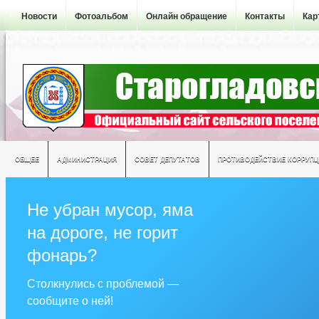
Новости
Фотоальбом
Онлайн обращение
Контакты
Кар
ОБЩЕЕ
АДМИНИСТРАЦИЯ
СОВЕТ ДЕПУТАТОВ
ПРОТИВОДЕЙСТВИЕ КОРРУПЦ
Не убран мусор, яма
на дороге, не горит
фонарь?
Столкнулись с проблемой —
сообщите о ней!