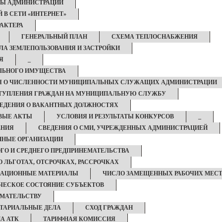
ТЫ АДМИНИСТРАЦИИ
 В СЕТИ «ИНТЕРНЕТ»
АКТЕРА
ГЕНЕРАЛЬНЫЙ ПЛАН
СХЕМА ТЕПЛОСНАБЖЕНИЯ
ЛА ЗЕМЛЕПОЛЬЗОВАНИЯ И ЗАСТРОЙКИ
Я
_
ЛЬНОГО ИМУЩЕСТВА
Я О ЧИСЛЕННОСТИ МУНИЦИПАЛЬНЫХ СЛУЖАЩИХ АДМИНИСТРАЦИИ
ТУПЛЕНИЯ ГРАЖДАН НА МУНИЦИПАЛЬНУЮ СЛУЖБУ
ЕДЕНИЯ О ВАКАНТНЫХ ДОЛЖНОСТЯХ
ВЫЕ АКТЫ
УСЛОВИЯ И РЕЗУЛЬТАТЫ КОНКУРСОВ
_
ЕНИЯ
СВЕДЕНИЯ О СМИ, УЧРЕЖДЕННЫХ АДМИНИСТРАЦИЕЙ
ННЫЕ ОРГАНИЗАЦИИ
ГО И СРЕДНЕГО ПРЕДПРИНЕМАТЕЛЬСТВА
О ЛЬГОТАХ, ОТСРОЧКАХ, РАССРОЧКАХ
АЦИОННЫЕ МАТЕРИАЛЫ
ЧИСЛО ЗАМЕЩЕННЫХ РАБОЧИХ МЕС
ЕСКОЕ СОСТОЯНИЕ СУБЪЕКТОВ
ИМАТЕЛЬСТВУ
ТАРИАЛЬНЫЕ ДЕЛА
СХОД ГРАЖДАН
А АТК
ТАРИФНАЯ КОМИССИЯ