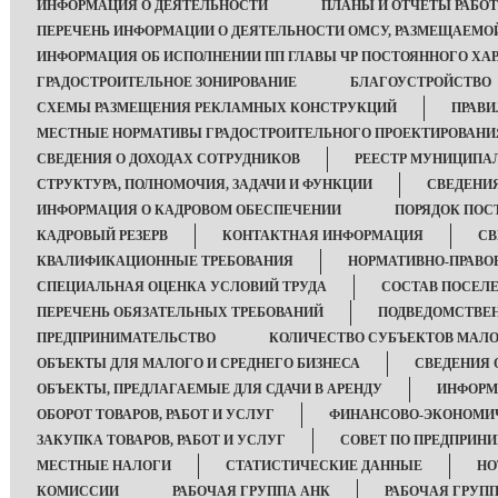
ИНФОРМАЦИЯ О ДЕЯТЕЛЬНОСТИ
ПЛАНЫ И ОТЧЕТЫ РАБО
ПЕРЕЧЕНЬ ИНФОРМАЦИИ О ДЕЯТЕЛЬНОСТИ ОМСУ, РАЗМЕЩАЕМОЙ
ИНФОРМАЦИЯ ОБ ИСПОЛНЕНИИ ПП ГЛАВЫ ЧР ПОСТОЯННОГО ХАР
ГРАДОСТРОИТЕЛЬНОЕ ЗОНИРОВАНИЕ
БЛАГОУСТРОЙСТВО
СХЕМЫ РАЗМЕЩЕНИЯ РЕКЛАМНЫХ КОНСТРУКЦИЙ
ПРАВИ
МЕСТНЫЕ НОРМАТИВЫ ГРАДОСТРОИТЕЛЬНОГО ПРОЕКТИРОВАНИ
СВЕДЕНИЯ О ДОХОДАХ СОТРУДНИКОВ
РЕЕСТР МУНИЦИПА
СТРУКТУРА, ПОЛНОМОЧИЯ, ЗАДАЧИ И ФУНКЦИИ
СВЕДЕНИ
ИНФОРМАЦИЯ О КАДРОВОМ ОБЕСПЕЧЕНИИ
ПОРЯДОК ПОС
КАДРОВЫЙ РЕЗЕРВ
КОНТАКТНАЯ ИНФОРМАЦИЯ
СВ
КВАЛИФИКАЦИОННЫЕ ТРЕБОВАНИЯ
НОРМАТИВНО-ПРАВО
СПЕЦИАЛЬНАЯ ОЦЕНКА УСЛОВИЙ ТРУДА
СОСТАВ ПОСЕЛ
ПЕРЕЧЕНЬ ОБЯЗАТЕЛЬНЫХ ТРЕБОВАНИЙ
ПОДВЕДОМСТВЕ
ПРЕДПРИНИМАТЕЛЬСТВО
КОЛИЧЕСТВО СУБЪЕКТОВ МАЛО
ОБЪЕКТЫ ДЛЯ МАЛОГО И СРЕДНЕГО БИЗНЕСА
СВЕДЕНИЯ 
ОБЪЕКТЫ, ПРЕДЛАГАЕМЫЕ ДЛЯ СДАЧИ В АРЕНДУ
ИНФОРМ
ОБОРОТ ТОВАРОВ, РАБОТ И УСЛУГ
ФИНАНСОВО-ЭКОНОМИЧ
ЗАКУПКА ТОВАРОВ, РАБОТ И УСЛУГ
СОВЕТ ПО ПРЕДПРИН
МЕСТНЫЕ НАЛОГИ
СТАТИСТИЧЕСКИЕ ДАННЫЕ
НО
КОМИССИИ
РАБОЧАЯ ГРУППА АНК
РАБОЧАЯ ГРУПП