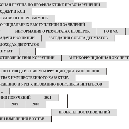
БОЧАЯ ГРУППА ПО ПРОФИЛАКТИКЕ ПРАВОНАРУШЕНИЙ
ЮДЖЕТ И-КСП
ВАНИЯ В СФЕРЕ ЗАКУПОК
 ОФИЦИАЛЬНЫХ ВЫСТУПЛЕНИЙ И ЗАЯВЛЕНИЙ
Г
ИНФОРМАЦИЯ О РЕЗУЛЬТАТАХ ПРОВЕРОК
ГО И ЧС
ЗАДАЧИ И ФУНКЦИИ
ЗАСЕДАНИЯ СОВЕТА ДЕПУТАТОВ
 ДОХОДАХ ДЕПУТАТОВ
ЕПУТАТ
_
РОТИВОДЕЙСТВИЯ КОРРУПЦИИ
АНТИКОРРУПЦИОННАЯ ЭКСПЕРТ
С ПРОТИВОДЕЙСТВИЕМ КОРРУПЦИИ, ДЛЯ ЗАПОЛНЕНИЯ
ЬСТВАХ ИМУЩЕСТВЕННОГО ХАРАКТЕРА
ЕДЕНИЮ И УРЕГУЛИРОВАНИЮ КОНФЛИКТА ИНТЕРЕСОВ
_
ЧНИ ПОРУЧЕНИЙ
2021
2019
2018
ПРОЕКТЫ ПОСТАНОВЛЕНИЙ
ИИ ИЗМЕНЕНИЙ В УСТАВ