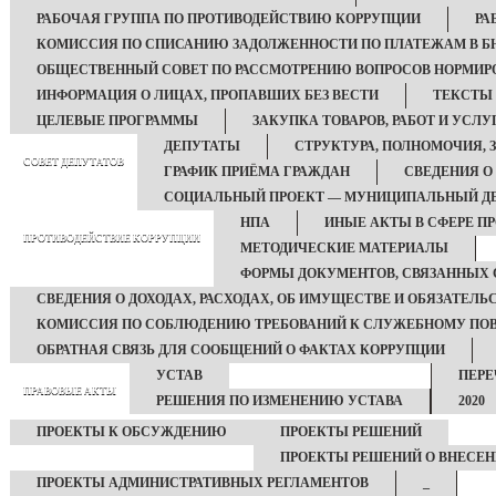
РАБОЧАЯ ГРУППА ПО ПРОТИВОДЕЙСТВИЮ КОРРУПЦИИ
РА
КОМИССИЯ ПО СПИСАНИЮ ЗАДОЛЖЕННОСТИ ПО ПЛАТЕЖАМ В Б
ОБЩЕСТВЕННЫЙ СОВЕТ ПО РАССМОТРЕНИЮ ВОПРОСОВ НОРМИРО
ИНФОРМАЦИЯ О ЛИЦАХ, ПРОПАВШИХ БЕЗ ВЕСТИ
ТЕКСТЫ
ЦЕЛЕВЫЕ ПРОГРАММЫ
ЗАКУПКА ТОВАРОВ, РАБОТ И УСЛУ
ДЕПУТАТЫ
СТРУКТУРА, ПОЛНОМОЧИЯ, 
СОВЕТ ДЕПУТАТОВ
ГРАФИК ПРИЁМА ГРАЖДАН
СВЕДЕНИЯ О
СОЦИАЛЬНЫЙ ПРОЕКТ — МУНИЦИПАЛЬНЫЙ Д
НПА
ИНЫЕ АКТЫ В СФЕРЕ П
ПРОТИВОДЕЙСТВИЕ КОРРУПЦИИ
МЕТОДИЧЕСКИЕ МАТЕРИАЛЫ
ФОРМЫ ДОКУМЕНТОВ, СВЯЗАННЫХ 
СВЕДЕНИЯ О ДОХОДАХ, РАСХОДАХ, ОБ ИМУЩЕСТВЕ И ОБЯЗАТЕЛ
КОМИССИЯ ПО СОБЛЮДЕНИЮ ТРЕБОВАНИЙ К СЛУЖЕБНОМУ ПОВ
ОБРАТНАЯ СВЯЗЬ ДЛЯ СООБЩЕНИЙ О ФАКТАХ КОРРУПЦИИ
УСТАВ
ПЕРЕ
ПРАВОВЫЕ АКТЫ
РЕШЕНИЯ ПО ИЗМЕНЕНИЮ УСТАВА
2020
ПРОЕКТЫ К ОБСУЖДЕНИЮ
ПРОЕКТЫ РЕШЕНИЙ
ПРОЕКТЫ РЕШЕНИЙ О ВНЕСЕН
ПРОЕКТЫ АДМИНИСТРАТИВНЫХ РЕГЛАМЕНТОВ
_