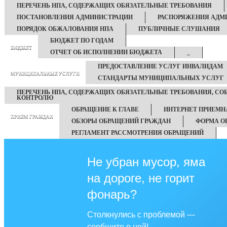
ПЕРЕЧЕНЬ НПА, СОДЕРЖАЩИХ ОБЯЗАТЕЛЬНЫЕ ТРЕБОВАНИЯ
ПОСТАНОВЛЕНИЯ АДМИНИСТРАЦИИ
РАСПОРЯЖЕНИЯ АДМ
ПОРЯДОК ОБЖАЛОВАНИЯ НПА
ПУБЛИЧНЫЕ СЛУШАНИЯ
БЮДЖЕТ ПО ГОДАМ
БЮДЖЕТ
ОТЧЕТ ОБ ИСПОЛНЕНИИ БЮДЖЕТА
_
ПРЕДОСТАВЛЕНИЕ УСЛУГ ИНВАЛИДАМ
МУНИЦИПАЛЬНЫЕ УСЛУГИ
СТАНДАРТЫ МУНИЦИПАЛЬНЫХ УСЛУГ
ПЕРЕЧЕНЬ НПА, СОДЕРЖАЩИХ ОБЯЗАТЕЛЬНЫЕ ТРЕБОВАНИЯ, С
КОНТРОЛЮ
ОБРАЩЕНИЕ К ГЛАВЕ
ИНТЕРНЕТ ПРИЕМН
ПРИЕМ ГРАЖДАН
ОБЗОРЫ ОБРАЩЕНИЙ ГРАЖДАН
ФОРМА О
РЕГЛАМЕНТ РАССМОТРЕНИЯ ОБРАЩЕНИЙ
Не убран мусор, яма
на дороге, не горит
фонарь?
Столкнулись с проблемой —
сообщите о ней!