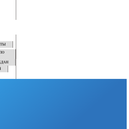
КТЫ
ПО
ЖДАН
Й