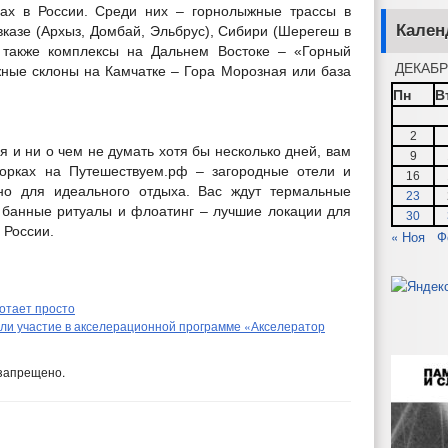
сах в России. Среди них – горнолыжные трассы в
Кален
казе (Архыз, Домбай, Эльбрус), Сибири (Шерегеш в
а также комплексы на Дальнем Востоке – «Горный
ДЕКАБР
ные склоны на Камчатке – Гора Морозная или база
Пн
В
2
я и ни о чем не думать хотя бы несколько дней, вам
9
борках на Путешествуем.рф – загородные отели и
16
жно для идеального отдыха. Вас ждут термальные
23
 банные ритуалы и флоатинг – лучшие локации для
30
 России.
« Ноя
Ф
ботает просто
ли участие в акселерационной программе «Акселератор
запрещено.