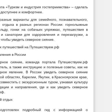
кта «Туризм и индустрия гостеприимства» – сделать
 доступнее и комфортнее.
азные варианты для семейного, познавательного,
о отдыха в разных регионах России: горнолыжные
ьду, гонки на собачьих упряжках, путешествия в
 и санатории для оздоровления и перезагрузки, а
 чтобы увидеть северное сияние.
х путешествий на Путешествуем.рф
вления в России
ерное сияние, команда портала Путешествуем.рф
ель, а также инструкцию и полезные советы, как не
дное явление. В России увидеть северное сияние
й областях, Карелии, Якутии, в Красноярском крае,
совместить с экскурсионным туром, узнавая культуру
дации и направления, где и как увидеть северное
рф.
й отдых
подготовлен подробный гид с информацией о