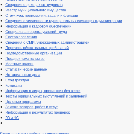
Сведения о доходах сотрудников
Реестр муниципального имущества
Структура, полномочия, задачи и функции
Сведения о численности муниципальных служащих администрации
Информация о кадровом обеспечении
Специальная оценка условий труда
Состав поселения
Сведения о СМИ, учрежденных администрацией
Перечень обязательных требований
Подведомственные организации
Предпринимательство
Местные налоги
Статистические данные
Нотариальные дела
Сход граждан
Комиссии
Информация о лицах, пропавших без вести
Тексты официальных выступлений и заявлений
Целевые программы
Закупка товаров, работ и услуг
Информация о результатах проверок
ГО и ЧС
_
Планы и отчеты работы администрации