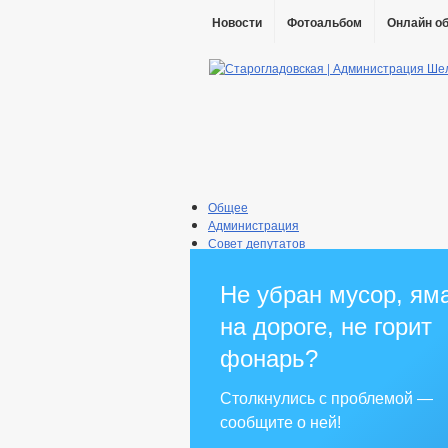
Новости
Фотоальбом
Онлайн о
Общее
Администрация
Совет депутатов
Противодействие коррупции
Правовые акты
Не убран мусор, ям
Бюджет
Муниципальные услуги
на дороге, не горит
Прием граждан
фонарь?
Столкнулись с проблемой —
сообщите о ней!