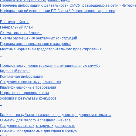
Перечень информации о деятельности ОМСУ, размещаемой в сети «Интерн
Информация об исполнении ПП Главы ЧР постоянного характера
Благоустройство
Генеральный план
Схема теплоснабжения
Схемы размещения рекламных конструкций
Правила землепользования и застройки
Местные нормативы градостроительного проектирования
_
Порядок поступления граждан на муниципальную службу
Кадровый резерв
Контактная информация
Сведения о вакантных должностях
Квалификационные требования
Нормативно-правовые акты
Условия и результаты конкурсов
_
Количество субъектов малого и среднего предпринемательства
Объекты для малого и среднего бизнеса
Сведения о льготах, отсрочках, рассрочках
Объекты, предлагаемые для сдачи в аренду