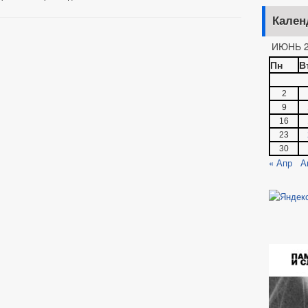
Кален
ИЮНЬ 2
Пн
В
2
9
16
23
30
« Апр
А